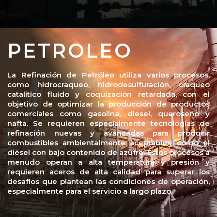
PETROLEO
La Refinación de Petróleo utiliza varios procesos,
como hidrocraqueo, hidrodesulfuración, craqueo
catalítico fluido y coquización retardada, con el
objetivo de optimizar la producción de productos
comerciales como gasolina, diesel, queroseno y
nafta. Se requieren especialmente tecnologías de
refinación nuevas y avanzadas para producir
combustibles ambientalmente aceptables, como el
diésel con bajo contenido de azufre. Estos procesos a
menudo operan a alta temperatura y presión y
requieren aceros de alta calidad para superar los
desafíos que plantean las condiciones de operación,
especialmente para el servicio a largo plazo.