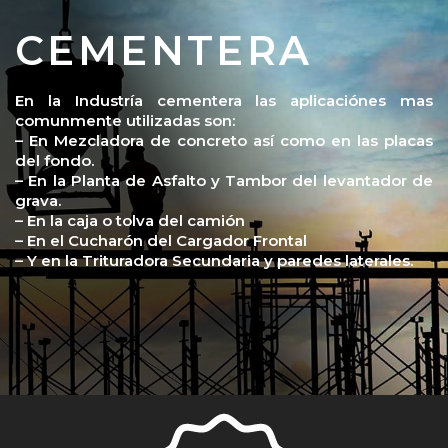
CEMENTERA
En la Industría cementera las aplicaciónes mas
comunmente utilizadas son:
– En Mezcladora de concreto así como en las placas
del fondo.
– En la Planta de Asfalto y Tambor del levantador de
grava.
– En la caja o tolva del camión
– En el Cucharón del Cargador Frontal
– Y en la Trituradora Secundaria y paredes laterales.